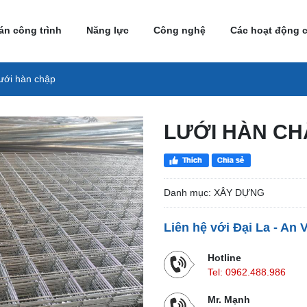
án công trình
Năng lực
Công nghệ
Các hoạt động 
ưới hàn chập
LƯỚI HÀN CH
Danh mục: XÂY DỰNG
Liên hệ với Đại La - An 
Hotline
Tel:
0962.488.986
Mr. Mạnh