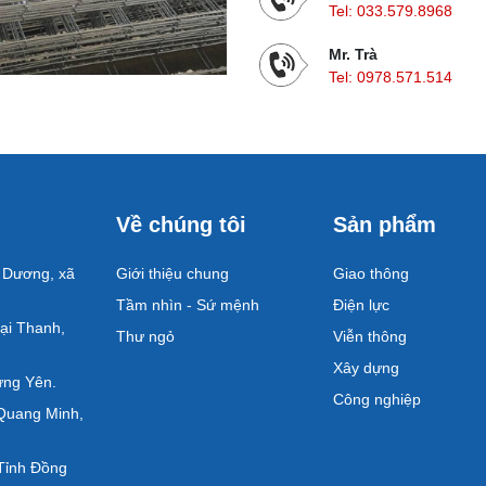
Tel:
033.579.8968
Mr. Trà
Tel:
0978.571.514
Về chúng tôi
Sản phẩm
 Dương, xã
Giới thiệu chung
Giao thông
Tầm nhìn - Sứ mệnh
Điện lực
ại Thanh,
Thư ngỏ
Viễn thông
Xây dựng
ưng Yên.
Công nghiệp
Quang Minh,
Tỉnh Đồng