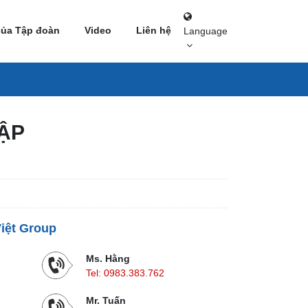
của Tập đoàn
Video
Liên hệ
Language
ẬP
Việt Group
Ms. Hằng
Tel:
0983.383.762
Mr. Tuấn