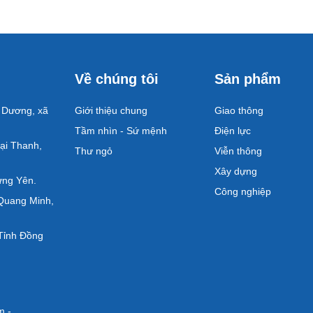
Về chúng tôi
Sản phẩm
 Dương, xã
Giới thiệu chung
Giao thông
Tầm nhìn - Sứ mệnh
Điện lực
ại Thanh,
Thư ngỏ
Viễn thông
Xây dựng
ưng Yên.
Công nghiệp
Quang Minh,
Tỉnh Đồng
m -